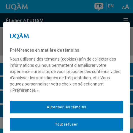
FR
EN
Étudier à l'UQAM
COURS
//
AOT4310
Gestion des approvisionnements
Préférences en matière de témoins
Nous utilisons des témoins (cookies) afin de collecter des
informations qui nous permettent d’améliorer votre
Description du cours
expérience sur le site, de vous proposer des contenus vidéo,
d’analyser les statistiques de fréquentation, etc. Vous
Horaire - Été 2026
pouvez personnaliser votre choix en sélectionnant
« Préférences ».
Horaire - Automne 2026
Autoriser les témoins
Horaire - Hiver 2027
Tout refuser