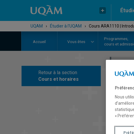
Étudi
UQAM
›
Étudier à l'UQAM
›
Cours ARA1110 | Introduc
Programmes,
Accueil
Vous êtes
cours et admiss
Retour à la section
C
Cours et horaires
Préférenc
Nous utili
d’améliore
statistiqu
« Préféren
Préf