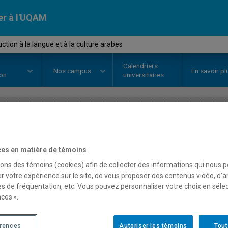
er à l'UQAM
tion à la langue et à la culture arabes
Calendriers
Nos
campus
En savoir pl
ion
universitaires
OURS
//
ARA1110
-
Introduction à
es en matière de témoins
culture arabes
sons des témoins (cookies) afin de collecter des informations qui nous 
r votre expérience sur le site, de vous proposer des contenus vidéo, d’a
es de fréquentation, etc. Vous pouvez personnaliser votre choix en séle
Description
Horaire - Été 2026
Horaire
ces ».
érences
Autoriser les témoins
Tout