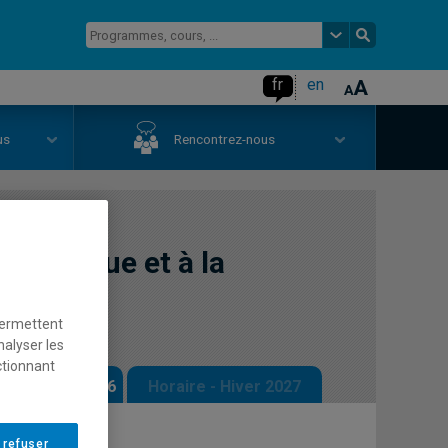
fr
en
us
Rencontrez-nous
 la langue et à la
permettent
nalyser les
ctionnant
 - Automne 2026
Horaire - Hiver 2027
 refuser