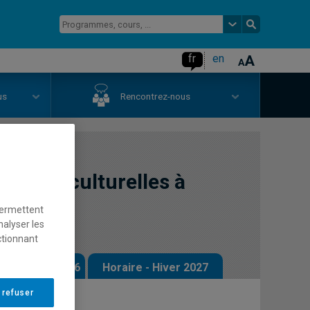
fr
en
us
Rencontrez-nous
s interculturelles à
permettent
nalyser les
ctionnant
 - Automne 2026
Horaire - Hiver 2027
 refuser