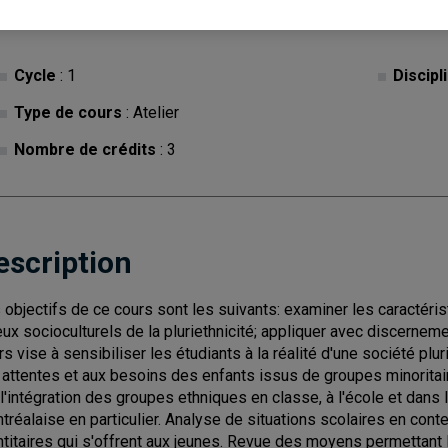
Cycle
: 1
Discipl
Type de cours
: Atelier
Nombre de crédits
: 3
escription
 objectifs de ce cours sont les suivants: examiner les caractéristi
eux socioculturels de la pluriethnicité; appliquer avec discerne
rs vise à sensibiliser les étudiants à la réalité d'une société pl
 attentes et aux besoins des enfants issus de groupes minorita
 l'intégration des groupes ethniques en classe, à l'école et dans 
tréalaise en particulier. Analyse de situations scolaires en conte
ntitaires qui s'offrent aux jeunes. Revue des moyens permettant 