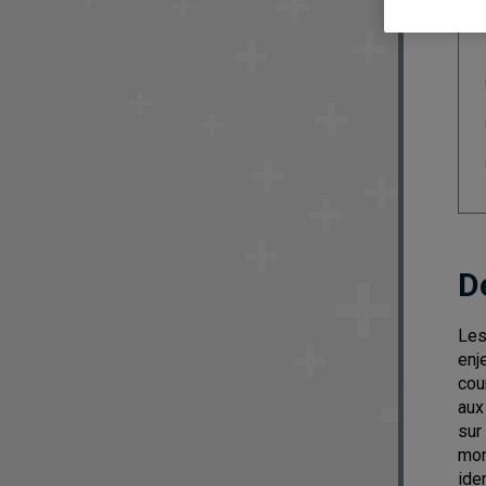
D
Les
enj
cou
aux
sur
mon
ide