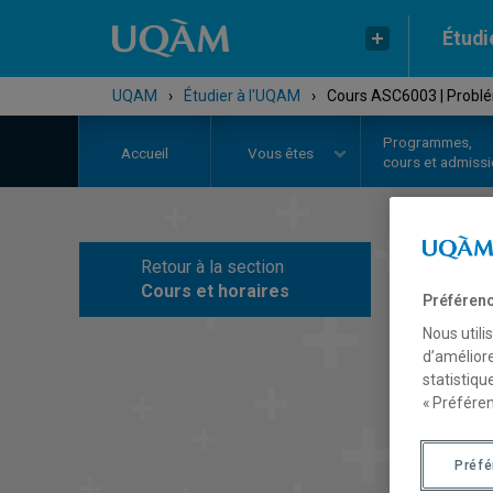
Étudi
UQAM
›
Étudier à l'UQAM
›
Cours ASC6003 | Problém
Programmes,
Accueil
Vous êtes
cours et admiss
Retour à la section
C
Cours et horaires
Préférenc
Nous utili
d’améliore
statistiqu
« Préféren
Préf