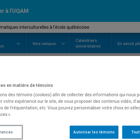
er à l'UQAM
atiques interculturelles à l'école québécoise
Calendriers
Nos
campus
En savoir pl
ion
universitaires
OURS
//
ASC6003
-
Problématique
es en matière de témoins
l'école québécoise
sons des témoins (cookies) afin de collecter des informations qui nous 
r votre expérience sur le site, de vous proposer des contenus vidéo, d’a
es de fréquentation, etc. Vous pouvez personnaliser votre choix en séle
ces ».
Description
Horaire - Été 2026
Horaire
érences
Autoriser les témoins
Tout