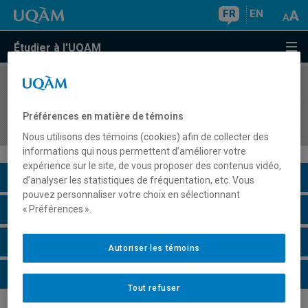
FR
EN
Étudier à l'UQAM
COURS
//
ASC6003
Problématiques interculturelles à l'école
Préférences en matière de témoins
québécoise
Nous utilisons des témoins (cookies) afin de collecter des
informations qui nous permettent d’améliorer votre
expérience sur le site, de vous proposer des contenus vidéo,
Description du cours
d’analyser les statistiques de fréquentation, etc. Vous
pouvez personnaliser votre choix en sélectionnant
Horaire - Été 2026
« Préférences ».
Horaire - Automne 2026
Autoriser les témoins
Horaire - Hiver 2027
Tout refuser