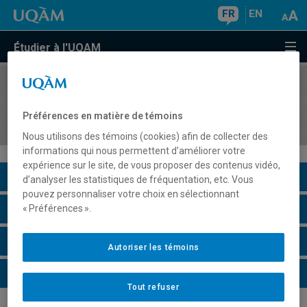
FR
EN
Étudier à l'UQAM
COURS
//
ASM6402
Activité de synthèse relative à l'enseignement en
Préférences en matière de témoins
adaptation scolaire et sociale
Nous utilisons des témoins (cookies) afin de collecter des
informations qui nous permettent d’améliorer votre
expérience sur le site, de vous proposer des contenus vidéo,
Description du cours
d’analyser les statistiques de fréquentation, etc. Vous
pouvez personnaliser votre choix en sélectionnant
Horaire - Été 2026
« Préférences ».
Horaire - Automne 2026
Autoriser les témoins
Horaire - Hiver 2027
Tout refuser