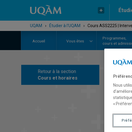
Étudi
UQAM
›
Étudier à l'UQAM
›
Cours ASS2225 | Interve
Programmes,
Accueil
Vous êtes
cours et admiss
Retour à la section
C
Préférenc
Cours et horaires
Nous utili
d’améliore
statistiqu
« Préféren
Préf