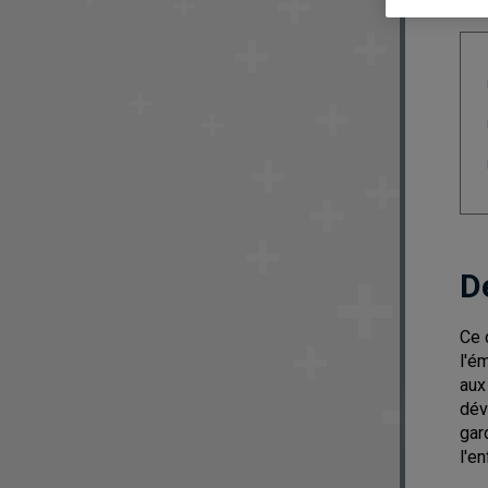
D
Ce 
l'é
aux
dév
gar
l'en