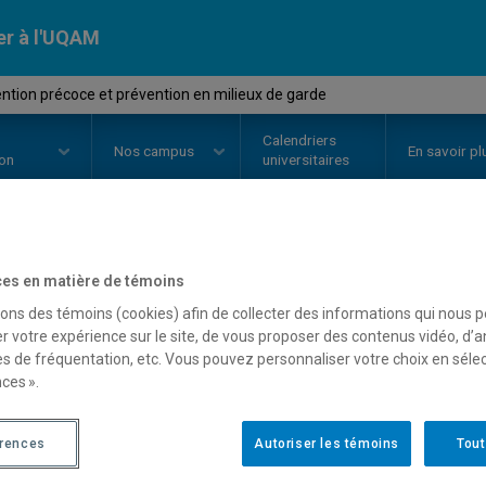
er à l'UQAM
ntion précoce et prévention en milieux de garde
Calendriers
Nos
campus
En savoir pl
ion
universitaires
OURS
//
ASS2225
-
Intervention 
es en matière de témoins
sons des témoins (cookies) afin de collecter des informations qui nous 
milieux de garde
r votre expérience sur le site, de vous proposer des contenus vidéo, d’a
es de fréquentation, etc. Vous pouvez personnaliser votre choix en séle
ces ».
Description
Horaire - Été 2026
Horaire
érences
Autoriser les témoins
Tout