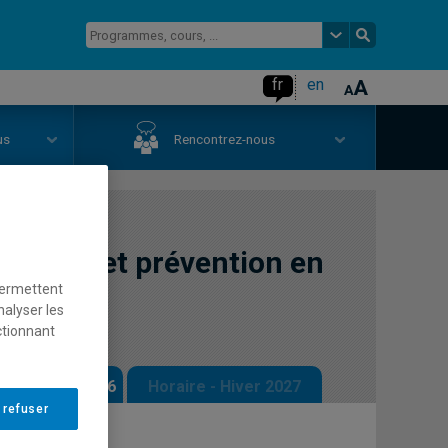
fr
en
us
Rencontrez-nous
précoce et prévention en
permettent
nalyser les
ctionnant
 - Automne 2026
Horaire - Hiver 2027
 refuser