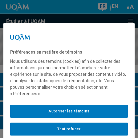
FR
EN
Étudier à l'UQAM
COURS
//
ASS4840
Adaptation de l'enseignement et soutien à
Préférences en matière de témoins
l'apprentissage
Nous utilisons des témoins (cookies) afin de collecter des
informations qui nous permettent d’améliorer votre
expérience sur le site, de vous proposer des contenus vidéo,
Description du cours
d’analyser les statistiques de fréquentation, etc. Vous
pouvez personnaliser votre choix en sélectionnant
Horaire - Été 2026
« Préférences ».
Horaire - Automne 2026
Autoriser les témoins
Horaire - Hiver 2027
Tout refuser