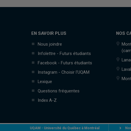
EN SAVOIR PLUS
NOS C
Nous joindre
Mont
(cam
Infolettre - Futurs étudiants
Lana
Facebook - Futurs étudiants
Lava
Instagram - Choisir l'UQAM
Mont
Lexique
Questions fréquentes
Index A-Z
UQAM - Université du Québec à Montréal
Nou