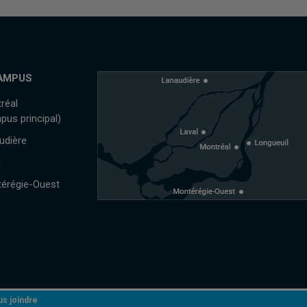
AMPUS
réal
pus principal)
udière
l
érégie-Ouest
s joindre