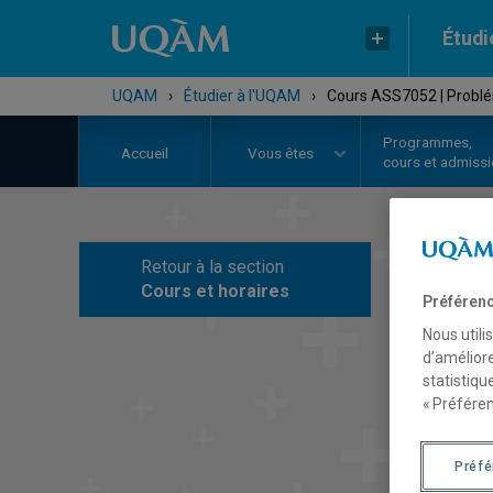
Étudi
UQAM
›
Étudier à l'UQAM
›
Cours ASS7052 | Problé
Programmes,
Accueil
Vous êtes
cours et admiss
Retour à la section
C
Cours et horaires
Préférenc
Nous utili
d’améliore
statistiqu
« Préféren
Préf