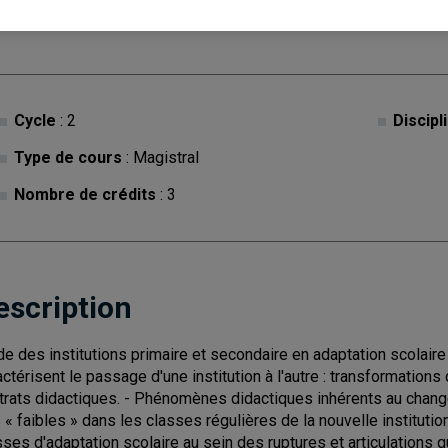
Cycle
: 2
Discipl
Type de cours
: Magistral
Nombre de crédits
: 3
escription
de des institutions primaire et secondaire en adaptation scolair
actérisent le passage d'une institution à l'autre : transformation
trats didactiques. - Phénomènes didactiques inhérents au change
s « faibles » dans les classes régulières de la nouvelle instituti
sses d'adaptation scolaire au sein des ruptures et articulations