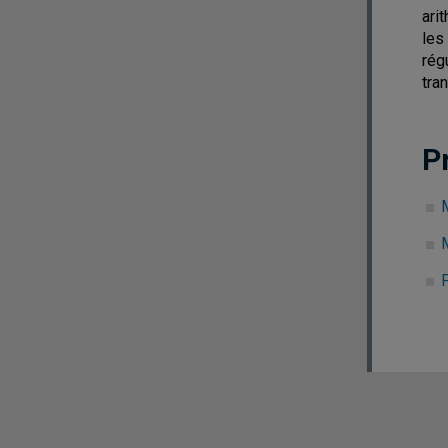
ari
les
rég
tra
P