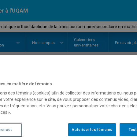
er à l'UQAM
matique orthodidactique de la transition primaire/secondaire en math
Calendriers
Nos
campus
En savoir pl
ion
universitaires
OURS
//
ASS7052
-
Problématique
es en matière de témoins
transition primaire/seco
sons des témoins (cookies) afin de collecter des informations qui nous 
r votre expérience sur le site, de vous proposer des contenus vidéo, d’a
mathématiques
es de fréquentation, etc. Vous pouvez personnaliser votre choix en séle
ces ».
érences
Autoriser les témoins
Tout
Description
Horaire - Été 2026
Horaire