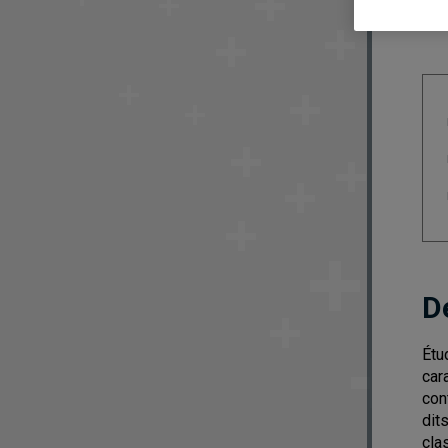
D
Étu
car
con
dit
cla