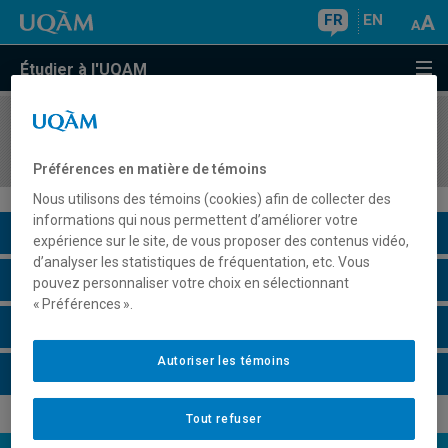
FR
EN
Étudier à l'UQAM
COURS
//
CHI1822
Chimie et environnement
Préférences en matière de témoins
Nous utilisons des témoins (cookies) afin de collecter des
informations qui nous permettent d’améliorer votre
Description du cours
expérience sur le site, de vous proposer des contenus vidéo,
d’analyser les statistiques de fréquentation, etc. Vous
Horaire - Été 2026
pouvez personnaliser votre choix en sélectionnant
« Préférences ».
Horaire - Automne 2026
Autoriser les témoins
Horaire - Hiver 2027
Tout refuser