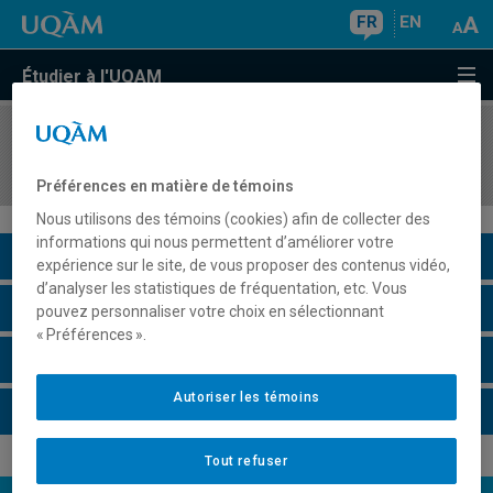
FR
EN
Étudier à l'UQAM
COURS
//
COM1105
Laboratoire d'initiation au travail en petit groupe
Préférences en matière de témoins
Nous utilisons des témoins (cookies) afin de collecter des
informations qui nous permettent d’améliorer votre
Description du cours
expérience sur le site, de vous proposer des contenus vidéo,
d’analyser les statistiques de fréquentation, etc. Vous
Horaire - Été 2026
pouvez personnaliser votre choix en sélectionnant
« Préférences ».
Horaire - Automne 2026
Autoriser les témoins
Horaire - Hiver 2027
Tout refuser