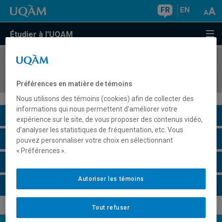
FR
EN
Étudier à l'UQAM
COURS
//
COM3118
Création éditoriale en ligne
Préférences en matière de témoins
Nous utilisons des témoins (cookies) afin de collecter des
informations qui nous permettent d’améliorer votre
Description du cours
expérience sur le site, de vous proposer des contenus vidéo,
d’analyser les statistiques de fréquentation, etc. Vous
Horaire - Été 2026
pouvez personnaliser votre choix en sélectionnant
« Préférences ».
Horaire - Automne 2026
Autoriser les témoins
Horaire - Hiver 2027
Tout refuser