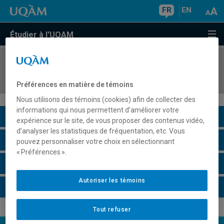
FR
EN
Étudier à l'UQAM
COURS
//
COM5012
Sport, communication et culture populaire
Préférences en matière de témoins
Nous utilisons des témoins (cookies) afin de collecter des
informations qui nous permettent d’améliorer votre
Description du cours
expérience sur le site, de vous proposer des contenus vidéo,
d’analyser les statistiques de fréquentation, etc. Vous
Horaire - Été 2026
pouvez personnaliser votre choix en sélectionnant
« Préférences ».
Horaire - Automne 2026
Autoriser les témoins
Horaire - Hiver 2027
Tout refuser