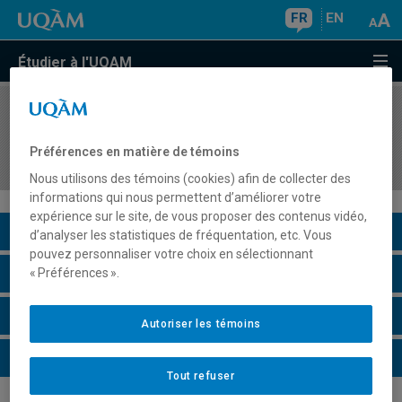
FR
EN
Étudier à l'UQAM
COURS
//
COM5155
Pratiques de communication en contexte
Préférences en matière de témoins
international : simulations et interactions
Nous utilisons des témoins (cookies) afin de collecter des
informations qui nous permettent d’améliorer votre
expérience sur le site, de vous proposer des contenus vidéo,
Description du cours
d’analyser les statistiques de fréquentation, etc. Vous
pouvez personnaliser votre choix en sélectionnant
Horaire - Été 2026
« Préférences ».
Horaire - Automne 2026
Autoriser les témoins
Horaire - Hiver 2027
Tout refuser