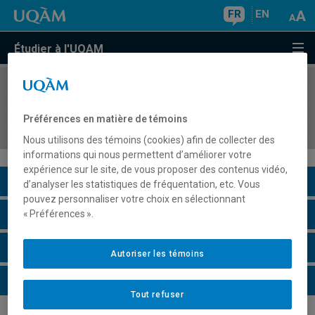
FR
EN
Étudier à l'UQAM
COURS
//
DDD8530
Éducation relative à l'environnement: théories et
Préférences en matière de témoins
pratiques
Nous utilisons des témoins (cookies) afin de collecter des
informations qui nous permettent d’améliorer votre
expérience sur le site, de vous proposer des contenus vidéo,
Description du cours
d’analyser les statistiques de fréquentation, etc. Vous
pouvez personnaliser votre choix en sélectionnant
Horaire - Été 2026
« Préférences ».
Horaire - Automne 2026
Autoriser les témoins
Horaire - Hiver 2027
Tout refuser