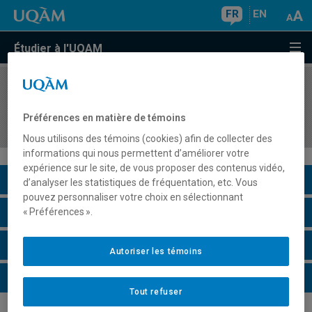
FR
EN
Étudier à l'UQAM
COURS
//
DDD8540
Didactique de l'enseignement intégré de la
Préférences en matière de témoins
science et de la technologie au secondaire
Nous utilisons des témoins (cookies) afin de collecter des
informations qui nous permettent d’améliorer votre
expérience sur le site, de vous proposer des contenus vidéo,
Description du cours
d’analyser les statistiques de fréquentation, etc. Vous
pouvez personnaliser votre choix en sélectionnant
Horaire - Été 2026
« Préférences ».
Horaire - Automne 2026
Autoriser les témoins
Horaire - Hiver 2027
Tout refuser