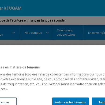
er à l'UQAM
que de l'écriture en français langue seconde
Calendriers
Nos
campus
En savoir pl
ion
universitaires
OURS
//
DDL8213
-
Didactique de 
es en matière de témoins
langue seconde
sons des témoins (cookies) afin de collecter des informations qui nous 
r votre expérience sur le site, de vous proposer des contenus vidéo, d’a
es de fréquentation, etc. Vous pouvez personnaliser votre choix en séle
ces ».
Description
Horaire - Été 2026
Horaire
érences
Autoriser les témoins
Tout