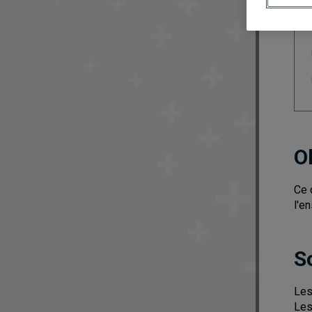
O
Ce 
l'e
S
Les
Les