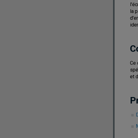
l'é
la 
d'e
iden
C
Ce 
spé
et 
P