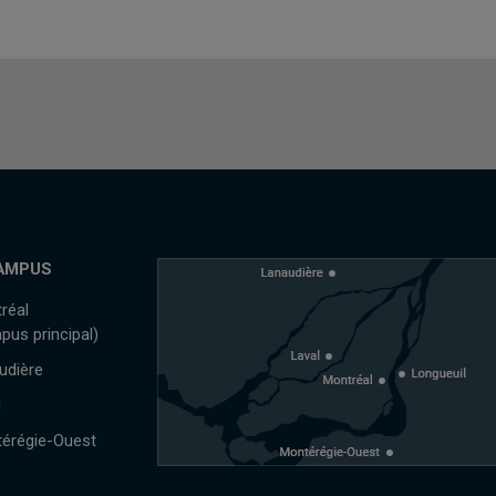
AMPUS
réal
pus principal)
udière
l
érégie-Ouest