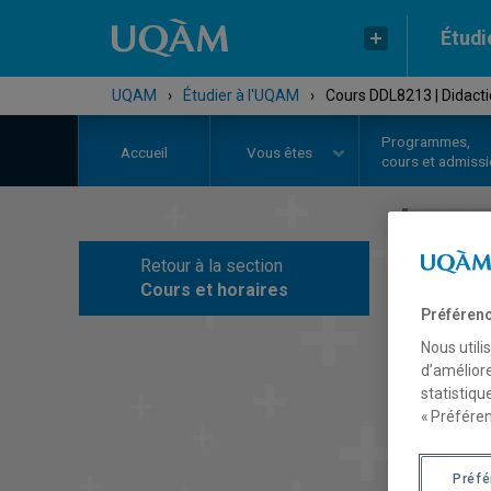
Étudi
UQAM
›
Étudier à l'UQAM
›
Cours DDL8213 | Didacti
Programmes,
Accueil
Vous êtes
cours et admiss
Retour à la section
C
Cours et horaires
Préférenc
Nous utili
d’améliore
statistiqu
« Préféren
Préf