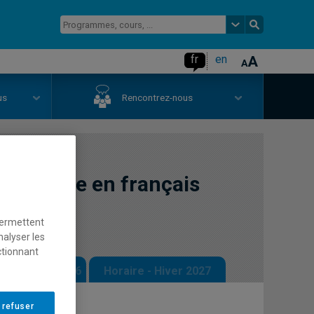
fr
en
us
Rencontrez-nous
l'écriture en français
permettent
nalyser les
ctionnant
 - Automne 2026
Horaire - Hiver 2027
 refuser