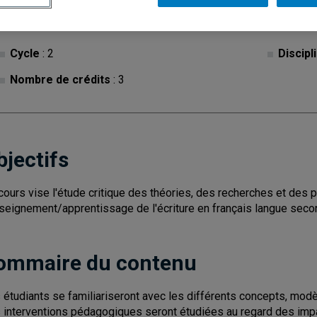
Cycle
: 2
Discipl
Nombre de crédits
: 3
bjectifs
cours vise l'étude critique des théories, des recherches et des p
nseignement/apprentissage de l'écriture en français langue seco
ommaire du contenu
 étudiants se familiariseront avec les différents concepts, modè
 interventions pédagogiques seront étudiées au regard des impac