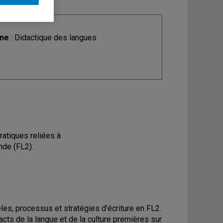
ine
: Didactique des langues
ratiques reliées à
nde (FL2).
les, processus et stratégies d'écriture en FL2.
ts de la langue et de la culture premières sur