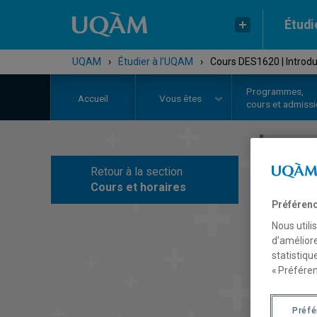
Étudi
UQAM
›
Étudier à l'UQAM
›
Cours DES1620 | Introdu
Programmes,
Accueil
Vous êtes
cours et admiss
Retour à la section
C
Cours et horaires
Préférenc
Nous utili
d’améliore
statistiqu
« Préféren
Préf