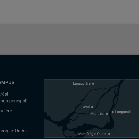
AMPUS
réal
pus principal)
udière
l
érégie-Ouest