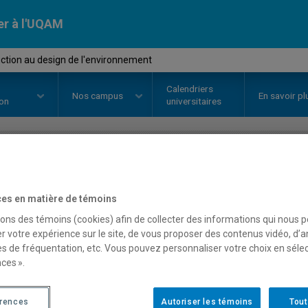
er à l'UQAM
ction au design de l'environnement
Calendriers
Nos
campus
En savoir pl
ion
universitaires
OURS
//
DES1620
-
Introduction 
es en matière de témoins
l'environnement
sons des témoins (cookies) afin de collecter des informations qui nous 
r votre expérience sur le site, de vous proposer des contenus vidéo, d’a
es de fréquentation, etc. Vous pouvez personnaliser votre choix en séle
ces ».
Description
Horaire - Été 2026
Horaire
érences
Autoriser les témoins
Tout