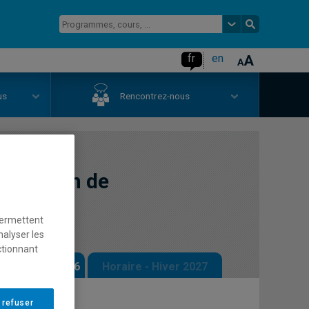
fr
en
us
Rencontrez-nous
au design de
permettent
nalyser les
ctionnant
 - Automne 2026
Horaire - Hiver 2027
 refuser