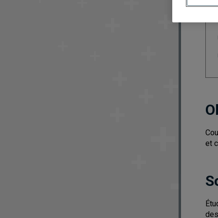
O
Cou
et 
S
Étu
des