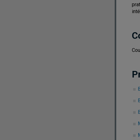
pra
int
C
Cou
P