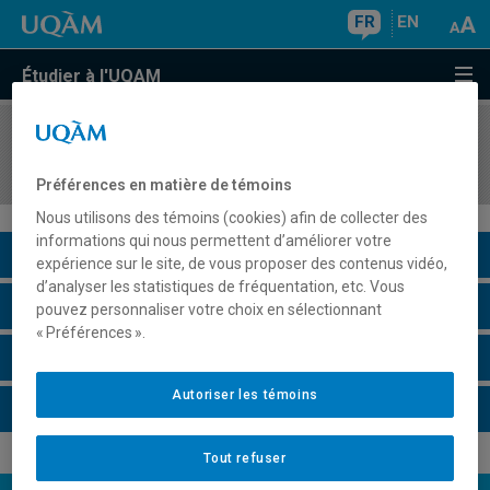
FR
EN
Étudier à l'UQAM
COURS
//
DSR6102
Direction générale
Préférences en matière de témoins
Nous utilisons des témoins (cookies) afin de collecter des
informations qui nous permettent d’améliorer votre
Description du cours
expérience sur le site, de vous proposer des contenus vidéo,
d’analyser les statistiques de fréquentation, etc. Vous
Horaire - Été 2026
pouvez personnaliser votre choix en sélectionnant
« Préférences ».
Horaire - Automne 2026
Autoriser les témoins
Horaire - Hiver 2027
Tout refuser