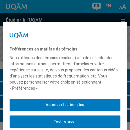
FR
EN
Étudier à l'UQAM
COURS
//
DSR6305
Séminaire sur les marchés des pays de
Préférences en matière de témoins
l'Amérique latine
Nous utilisons des témoins (cookies) afin de collecter des
informations qui nous permettent d’améliorer votre
expérience sur le site, de vous proposer des contenus vidéo,
Description du cours
d’analyser les statistiques de fréquentation, etc. Vous
pouvez personnaliser votre choix en sélectionnant
Horaire - Été 2026
« Préférences ».
Horaire - Automne 2026
Autoriser les témoins
Horaire - Hiver 2027
Tout refuser