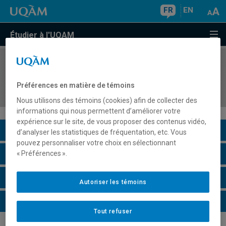
FR
EN
Étudier à l'UQAM
COURS
//
DSR6305
Séminaire sur les marchés des pays de
Préférences en matière de témoins
l'Amérique latine
Nous utilisons des témoins (cookies) afin de collecter des
informations qui nous permettent d’améliorer votre
expérience sur le site, de vous proposer des contenus vidéo,
Description du cours
d’analyser les statistiques de fréquentation, etc. Vous
pouvez personnaliser votre choix en sélectionnant
Horaire - Été 2026
« Préférences ».
Horaire - Automne 2026
Autoriser les témoins
Horaire - Hiver 2027
Tout refuser