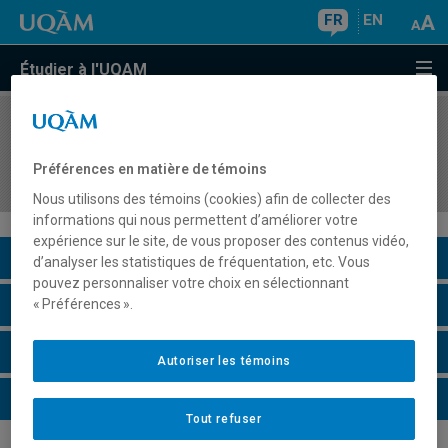
FR
EN
Étudier à l'UQAM
COURS
//
DSR7610
Fondements, théories et pratiques de
Préférences en matière de témoins
responsabilité sociale et développement durable
Nous utilisons des témoins (cookies) afin de collecter des
informations qui nous permettent d’améliorer votre
expérience sur le site, de vous proposer des contenus vidéo,
Description du cours
d’analyser les statistiques de fréquentation, etc. Vous
pouvez personnaliser votre choix en sélectionnant
Horaire - Été 2026
« Préférences ».
Horaire - Automne 2026
Autoriser les témoins
Horaire - Hiver 2027
Tout refuser