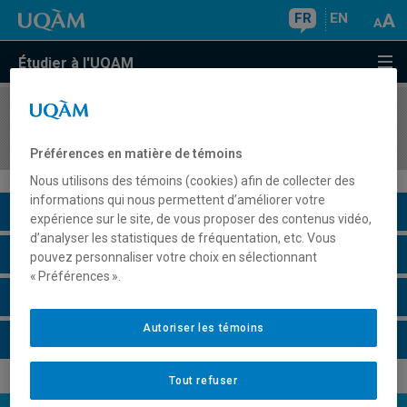
FR
EN
Étudier à l'UQAM
COURS
//
DSR8222
Changement climatique, entreprise et société
Préférences en matière de témoins
Nous utilisons des témoins (cookies) afin de collecter des
informations qui nous permettent d’améliorer votre
Description du cours
expérience sur le site, de vous proposer des contenus vidéo,
d’analyser les statistiques de fréquentation, etc. Vous
Horaire - Été 2026
pouvez personnaliser votre choix en sélectionnant
« Préférences ».
Horaire - Automne 2026
Autoriser les témoins
Horaire - Hiver 2027
Tout refuser