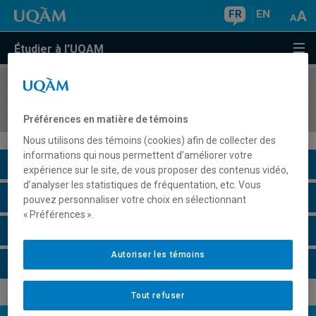
FR
EN
Étudier à l'UQAM
COURS
//
DSR8222
Changement climatique, entreprise et société
Préférences en matière de témoins
Nous utilisons des témoins (cookies) afin de collecter des
informations qui nous permettent d’améliorer votre
Description du cours
expérience sur le site, de vous proposer des contenus vidéo,
d’analyser les statistiques de fréquentation, etc. Vous
Horaire - Été 2026
pouvez personnaliser votre choix en sélectionnant
« Préférences ».
Horaire - Automne 2026
Autoriser les témoins
Horaire - Hiver 2027
Tout refuser