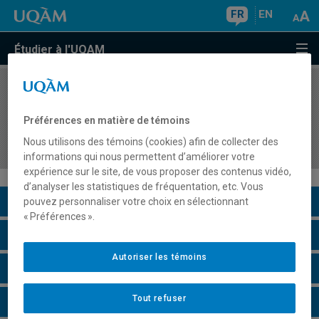
FR
EN
Étudier à l'UQAM
COURS
//
DSR8403
Stratégies d'organisations et responsabilités
Préférences en matière de témoins
sociales et environnementales : du local à
Nous utilisons des témoins (cookies) afin de collecter des
l'international
informations qui nous permettent d’améliorer votre
expérience sur le site, de vous proposer des contenus vidéo,
d’analyser les statistiques de fréquentation, etc. Vous
Description du cours
pouvez personnaliser votre choix en sélectionnant
« Préférences ».
Horaire - Été 2026
Autoriser les témoins
Horaire - Automne 2026
Tout refuser
Horaire - Hiver 2027