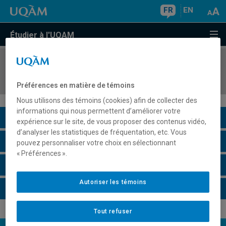
FR
EN
Étudier à l'UQAM
COURS
//
ECO1081
Économie des technologies de l'information
Préférences en matière de témoins
Nous utilisons des témoins (cookies) afin de collecter des
informations qui nous permettent d’améliorer votre
Description du cours
expérience sur le site, de vous proposer des contenus vidéo,
d’analyser les statistiques de fréquentation, etc. Vous
Horaire - Été 2026
pouvez personnaliser votre choix en sélectionnant
« Préférences ».
Horaire - Automne 2026
Autoriser les témoins
Horaire - Hiver 2027
Tout refuser