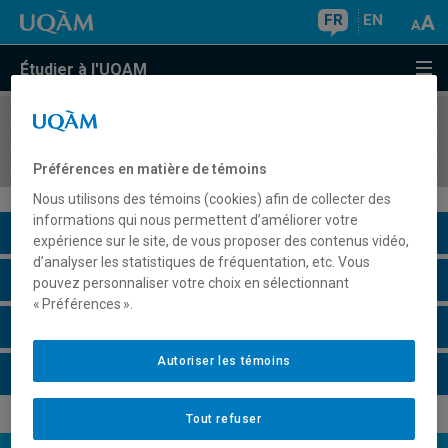
FR
EN
Étudier à l'UQAM
COURS
//
ECO2273
Économétrie I
Préférences en matière de témoins
Nous utilisons des témoins (cookies) afin de collecter des
informations qui nous permettent d’améliorer votre
Description du cours
expérience sur le site, de vous proposer des contenus vidéo,
d’analyser les statistiques de fréquentation, etc. Vous
Horaire - Été 2026
pouvez personnaliser votre choix en sélectionnant
« Préférences ».
Horaire - Automne 2026
Autoriser les témoins
Horaire - Hiver 2027
Tout refuser