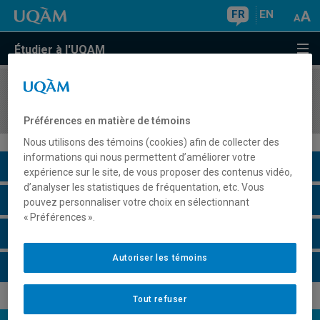
FR
EN
Étudier à l'UQAM
COURS
//
ECO8041
Commerce international et mondialisation
Préférences en matière de témoins
Nous utilisons des témoins (cookies) afin de collecter des
informations qui nous permettent d’améliorer votre
Description du cours
expérience sur le site, de vous proposer des contenus vidéo,
d’analyser les statistiques de fréquentation, etc. Vous
Horaire - Été 2026
pouvez personnaliser votre choix en sélectionnant
« Préférences ».
Horaire - Automne 2026
Autoriser les témoins
Horaire - Hiver 2027
Tout refuser