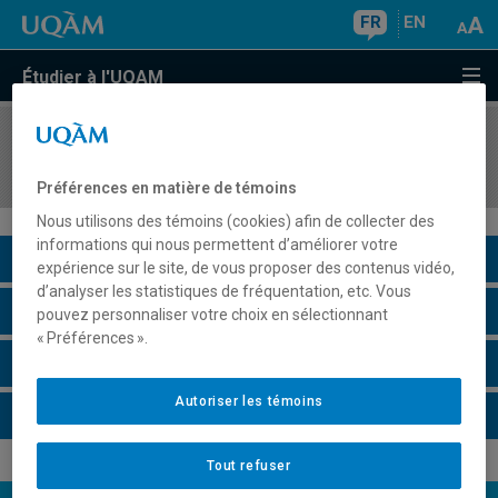
FR
EN
Étudier à l'UQAM
COURS
//
EDM1501
Analyse des productions médias
Préférences en matière de témoins
Nous utilisons des témoins (cookies) afin de collecter des
informations qui nous permettent d’améliorer votre
Description du cours
expérience sur le site, de vous proposer des contenus vidéo,
d’analyser les statistiques de fréquentation, etc. Vous
Horaire - Été 2026
pouvez personnaliser votre choix en sélectionnant
« Préférences ».
Horaire - Automne 2026
Autoriser les témoins
Horaire - Hiver 2027
Tout refuser