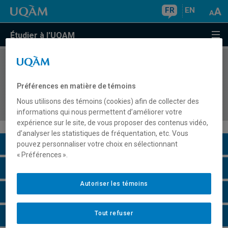
FR
EN
Étudier à l'UQAM
COURS
//
EDM2030
Stratégies de mise en marché, de promotion et
Préférences en matière de témoins
de diffusion dans les domaines des
Nous utilisons des témoins (cookies) afin de collecter des
communications et de la culture
informations qui nous permettent d’améliorer votre
expérience sur le site, de vous proposer des contenus vidéo,
d’analyser les statistiques de fréquentation, etc. Vous
Description du cours
pouvez personnaliser votre choix en sélectionnant
« Préférences ».
Horaire - Été 2026
Autoriser les témoins
Horaire - Automne 2026
Tout refuser
Horaire - Hiver 2027