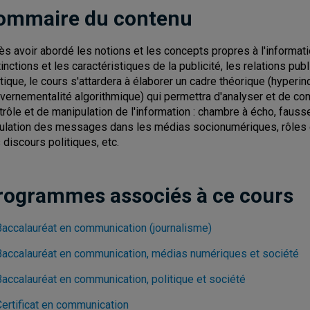
ommaire du contenu
ès avoir abordé les notions et les concepts propres à l'informatio
tinctions et les caractéristiques de la publicité, les relations pu
itique, le cours s'attardera à élaborer un cadre théorique (hype
vernementalité algorithmique) qui permettra d'analyser et de 
trôle et de manipulation de l'information : chambre à écho, fausse
culation des messages dans les médias socionumériques, rôles e
 discours politiques, etc.
rogrammes associés à ce cours
Baccalauréat en communication (journalisme)
Baccalauréat en communication, médias numériques et société
Baccalauréat en communication, politique et société
Certificat en communication