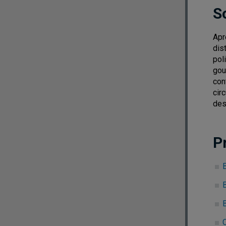
S
Apr
dis
pol
gou
con
cir
des
P