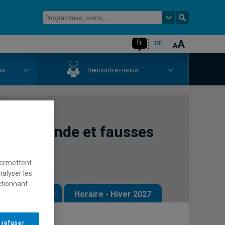
fr
en
us
Rencontrez-nous
 propagande et fausses
permettent
nalyser les
ctionnant
 - Automne 2026
Horaire - Hiver 2027
 refuser