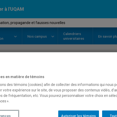
er à l'UQAM
ation, propagande et fausses nouvelles
Calendriers
Nos
campus
En savoir pl
ion
universitaires
OURS
//
EDM2210
-
Information,
es en matière de témoins
nouvelles
sons des témoins (cookies) afin de collecter des informations qui nous 
r votre expérience sur le site, de vous proposer des contenus vidéo, d’a
es de fréquentation, etc. Vous pouvez personnaliser votre choix en séle
Description
Horaire - Été 2026
Horaire
ces ».
érences
Autoriser les témoins
Tout