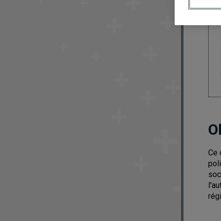
O
Ce 
pol
soc
l'a
rég