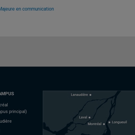
Majeure en communication
AMPUS
réal
pus principal)
udière
l