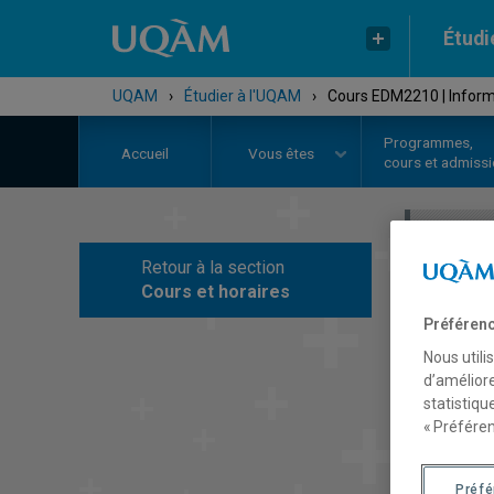
Étudi
UQAM
›
Étudier à l'UQAM
›
Cours EDM2210 | Inform
Programmes,
Accueil
Vous êtes
cours et admiss
Retour à la section
C
Cours et horaires
Préférenc
Nous utili
d’améliore
statistiqu
« Préféren
Préf