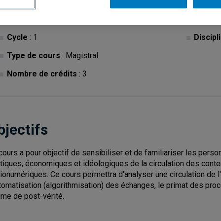
Cycle
: 1
Discipl
Type de cours
: Magistral
Nombre de crédits
: 3
bjectifs
cours a pour objectif de sensibiliser et de familiariser les pers
itiques, économiques et idéologiques de la circulation des conte
ionumériques. Ce cours permettra d'analyser une circulation de
utomatisation (algorithmisation) des échanges, le primat des pro
ime de post-vérité.