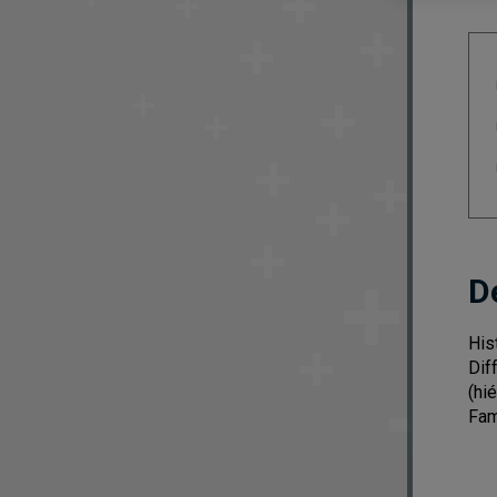
D
His
Dif
(hi
Fam