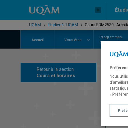
Étudi
UQAM
›
Étudier à l'UQAM
›
Cours EDM2530 | Archite
Programmes,
Accueil
Vous êtes
cours et admiss
Préférenc
Retour à la section
C
Cours et horaires
Nous utili
d’améliore
statistiqu
« Préféren
Préf