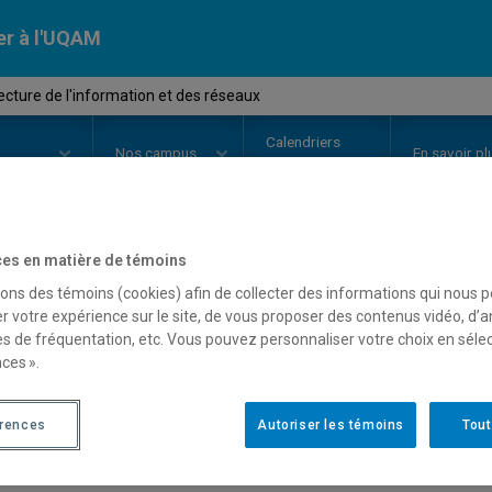
er à l'UQAM
cture de l'information et des réseaux
Calendriers
Nos
campus
En savoir pl
ion
universitaires
es en matière de témoins
OURS
//
EDM2530
-
Architecture 
sons des témoins (cookies) afin de collecter des informations qui nous 
r votre expérience sur le site, de vous proposer des contenus vidéo, d’a
réseaux
es de fréquentation, etc. Vous pouvez personnaliser votre choix en séle
ces ».
Description
Horaire - Été 2026
Horaire
érences
Autoriser les témoins
Tout