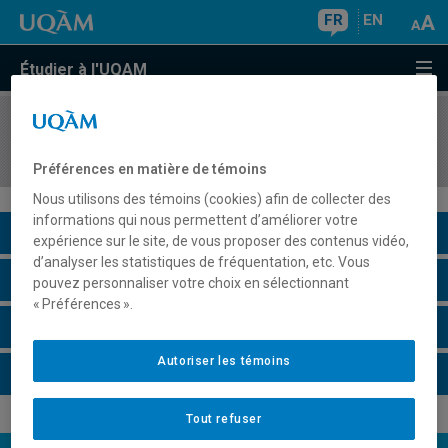
FR
EN
Étudier à l'UQAM
COURS
//
EDM5261
Information internationale
Préférences en matière de témoins
Nous utilisons des témoins (cookies) afin de collecter des
informations qui nous permettent d’améliorer votre
Description du cours
expérience sur le site, de vous proposer des contenus vidéo,
d’analyser les statistiques de fréquentation, etc. Vous
Horaire - Été 2026
pouvez personnaliser votre choix en sélectionnant
« Préférences ».
Horaire - Automne 2026
Autoriser les témoins
Horaire - Hiver 2027
Tout refuser