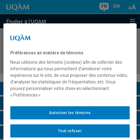
FR
EN
Étudier à l'UQAM
COURS
//
EFA1020
Introduction à l'évaluation des projets de
Préférences en matière de témoins
formation en milieux communautaire et de
Nous utilisons des témoins (cookies) afin de collecter des
travail
informations qui nous permettent d’améliorer votre
expérience sur le site, de vous proposer des contenus vidéo,
d’analyser les statistiques de fréquentation, etc. Vous
Description du cours
pouvez personnaliser votre choix en sélectionnant
« Préférences ».
Horaire - Été 2026
Autoriser les témoins
Horaire - Automne 2026
Tout refuser
Horaire - Hiver 2027