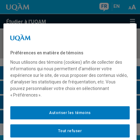
FR
EN
Étudier à l'UQAM
COURS
//
EMB7005
Télécommunications embarquées
Préférences en matière de témoins
Nous utilisons des témoins (cookies) afin de collecter des
informations qui nous permettent d’améliorer votre
Description du cours
expérience sur le site, de vous proposer des contenus vidéo,
d’analyser les statistiques de fréquentation, etc. Vous
Horaire - Été 2026
pouvez personnaliser votre choix en sélectionnant
« Préférences ».
Horaire - Automne 2026
Autoriser les témoins
Horaire - Hiver 2027
Tout refuser