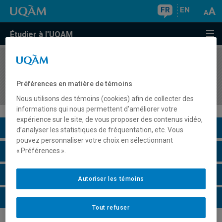
FR
EN
Étudier à l'UQAM
COURS
//
ENV7410
Analyse sociopolitique des enjeux
Préférences en matière de témoins
environnementaux
Nous utilisons des témoins (cookies) afin de collecter des
informations qui nous permettent d’améliorer votre
expérience sur le site, de vous proposer des contenus vidéo,
Description du cours
d’analyser les statistiques de fréquentation, etc. Vous
pouvez personnaliser votre choix en sélectionnant
Horaire - Été 2026
« Préférences ».
Horaire - Automne 2026
Autoriser les témoins
Horaire - Hiver 2027
Tout refuser