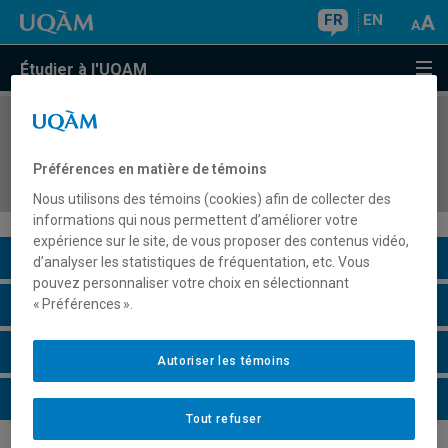
FR
EN
Étudier à l'UQAM
COURS
//
EUT3211
Praxis II: instruments de planification
Préférences en matière de témoins
métropolitaine et régionale
Nous utilisons des témoins (cookies) afin de collecter des
informations qui nous permettent d’améliorer votre
expérience sur le site, de vous proposer des contenus vidéo,
Description du cours
d’analyser les statistiques de fréquentation, etc. Vous
pouvez personnaliser votre choix en sélectionnant
Horaire - Été 2026
« Préférences ».
Horaire - Automne 2026
Autoriser les témoins
Horaire - Hiver 2027
Tout refuser