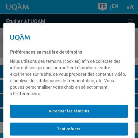
FR
EN
Étudier à l'UQAM
COURS
//
EUT5111
Patrimoine touristique
Préférences en matière de témoins
Nous utilisons des témoins (cookies) afin de collecter des
informations qui nous permettent d’améliorer votre
Description du cours
expérience sur le site, de vous proposer des contenus vidéo,
d’analyser les statistiques de fréquentation, etc. Vous
Horaire - Été 2026
pouvez personnaliser votre choix en sélectionnant
« Préférences ».
Horaire - Automne 2026
Autoriser les témoins
Horaire - Hiver 2027
Tout refuser