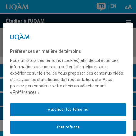
FR
EN
Étudier à l'UQAM
COURS
//
FIN8620
Théorie de la finance corporative
Préférences en matière de témoins
Nous utilisons des témoins (cookies) afin de collecter des
informations qui nous permettent d’améliorer votre
Description du cours
expérience sur le site, de vous proposer des contenus vidéo,
d’analyser les statistiques de fréquentation, etc. Vous
Horaire - Été 2026
pouvez personnaliser votre choix en sélectionnant
« Préférences ».
Horaire - Automne 2026
Autoriser les témoins
Horaire - Hiver 2027
Tout refuser