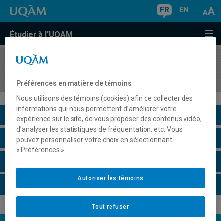
FR
EN
Étudier à l'UQAM
COURS
//
GEO1100
L'état du monde: perspectives géographiques
Préférences en matière de témoins
Nous utilisons des témoins (cookies) afin de collecter des
informations qui nous permettent d’améliorer votre
Description du cours
expérience sur le site, de vous proposer des contenus vidéo,
d’analyser les statistiques de fréquentation, etc. Vous
Horaire - Été 2026
pouvez personnaliser votre choix en sélectionnant
« Préférences ».
Horaire - Automne 2026
Autoriser les témoins
Horaire - Hiver 2027
Tout refuser