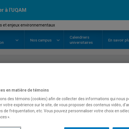
er à l'UQAM
s et enjeux environnementaux
Calendriers
Nos
campus
En savoir pl
ion
universitaires
OURS
//
GEO1110
-
Risques et e
es en matière de témoins
Description
Horaire - Été 2026
Horaire
sons des témoins (cookies) afin de collecter des informations qui nous 
r votre expérience sur le site, de vous proposer des contenus vidéo, d’a
es de fréquentation, etc. Vous pouvez personnaliser votre choix en séle
ces ».