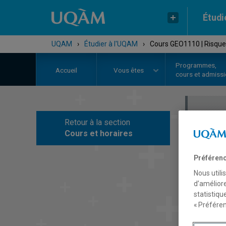
Étudi
UQAM
›
Étudier à l'UQAM
›
Cours GEO1110 | Risque
Programmes,
Accueil
Vous êtes
cours et admiss
Retour à la section
C
Cours et horaires
Préférenc
Nous utili
d’améliore
statistiqu
« Préféren