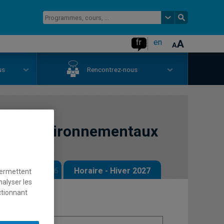
fr
en
us
Rencontrez-nous
njeux environnementaux
 - Automne 2026
Horaire - Hiver 2027
permettent
nalyser les
ctionnant