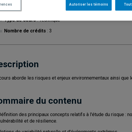
érences
Autoriser les témoins
Tout
Cycle
: 1
Discipl
Type de cours
: Technique
Nombre de crédits
: 3
escription
cours aborde les risques et enjeux environnementaux ainsi que l
ommaire du contenu
éfinition des principaux concepts relatifs à l'étude du risque : n
ulnérabilité et de résilience.
Notions de variabilité naturelle et d'événements extrêmes.