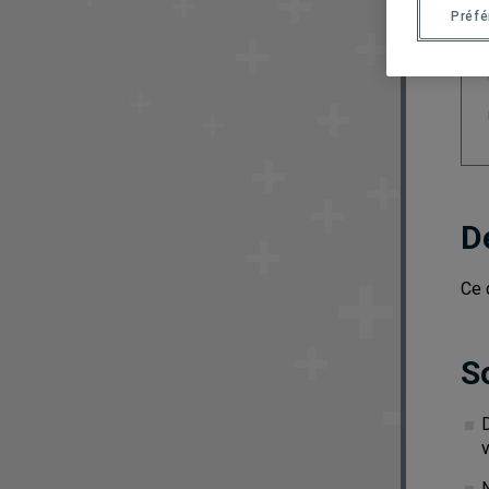
Préf
D
Ce 
S
D
v