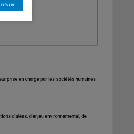
 refuser
ine
: Géographie
eur prise en charge par les sociétés humaines.
otions d'aléas, d'enjeu environnemental, de