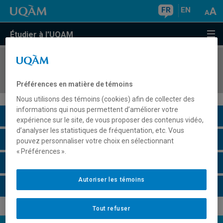
FR
EN
Étudier à l'UQAM
COURS
//
GEO3600
Géographie agricole et rurale
Préférences en matière de témoins
Nous utilisons des témoins (cookies) afin de collecter des
informations qui nous permettent d’améliorer votre
Description du cours
expérience sur le site, de vous proposer des contenus vidéo,
d’analyser les statistiques de fréquentation, etc. Vous
Horaire - Été 2026
pouvez personnaliser votre choix en sélectionnant
« Préférences ».
Horaire - Automne 2026
Autoriser les témoins
Horaire - Hiver 2027
Tout refuser