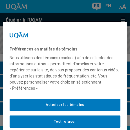
FR
EN
Étudier à l'UQAM
COURS
//
GEO4000
Géographie urbaine: de la ville à la métropole
Préférences en matière de témoins
Nous utilisons des témoins (cookies) afin de collecter des
informations qui nous permettent d’améliorer votre
Description du cours
expérience sur le site, de vous proposer des contenus vidéo,
d’analyser les statistiques de fréquentation, etc. Vous
Horaire - Été 2026
pouvez personnaliser votre choix en sélectionnant
« Préférences ».
Horaire - Automne 2026
Autoriser les témoins
Horaire - Hiver 2027
Tout refuser