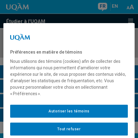
FR
EN
Étudier à l'UQAM
COURS
//
GEO4032
Géomorphologie glaciaire du Québec
Préférences en matière de témoins
Nous utilisons des témoins (cookies) afin de collecter des
informations qui nous permettent d’améliorer votre
Description du cours
expérience sur le site, de vous proposer des contenus vidéo,
d’analyser les statistiques de fréquentation, etc. Vous
Horaire - Été 2026
pouvez personnaliser votre choix en sélectionnant
« Préférences ».
Horaire - Automne 2026
Autoriser les témoins
Horaire - Hiver 2027
Tout refuser