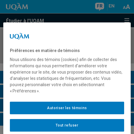
FR
EN
Étudier à l'UQAM
COURS
//
GEO4220
Territorialités autochtones et enjeux
Préférences en matière de témoins
interculturels
Nous utilisons des témoins (cookies) afin de collecter des
informations qui nous permettent d’améliorer votre
expérience sur le site, de vous proposer des contenus vidéo,
Description du cours
d’analyser les statistiques de fréquentation, etc. Vous
pouvez personnaliser votre choix en sélectionnant
Horaire - Été 2026
« Préférences ».
Horaire - Automne 2026
Autoriser les témoins
Horaire - Hiver 2027
Tout refuser