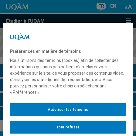
FR
EN
Étudier à l'UQAM
COURS
//
GEO4500
Territoires touristiques
Préférences en matière de témoins
Nous utilisons des témoins (cookies) afin de collecter des
informations qui nous permettent d’améliorer votre
Description du cours
expérience sur le site, de vous proposer des contenus vidéo,
d’analyser les statistiques de fréquentation, etc. Vous
Horaire - Été 2026
pouvez personnaliser votre choix en sélectionnant
« Préférences ».
Horaire - Automne 2026
Autoriser les témoins
Horaire - Hiver 2027
Tout refuser