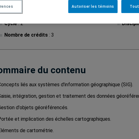
rences
Autoriser les témoins
Tout
Cycle
: 2
Discipl
Nombre de crédits
: 3
ommaire du contenu
Concepts liés aux systèmes d'information géographique (SIG).
Saisie, intégration, gestion et traitement des données géoréfére
Gestion d'objets géoréférencés.
Portée et implication des échelles cartographiques.
Éléments de cartométrie.