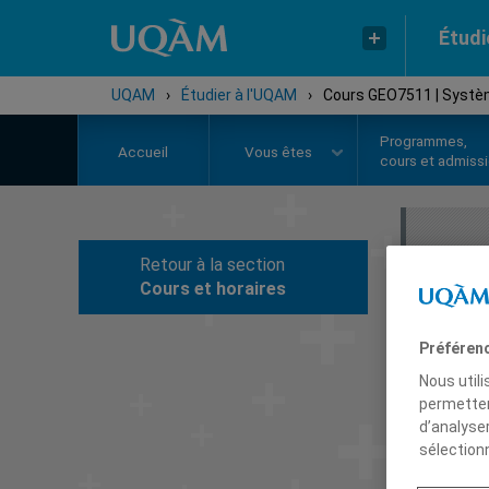
Étudi
UQAM
›
Étudier à l'UQAM
›
Cours GEO7511 | Systè
Programmes,
Accueil
Vous êtes
cours et admiss
Retour à la section
C
Cours et horaires
Préféren
Nous util
permetten
d’analyse
sélection