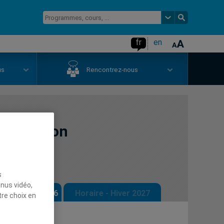
fr
en
us
Rencontrez-nous
nformation
s
enus vidéo,
 - Automne 2026
Horaire - Hiver 2027
tre choix en