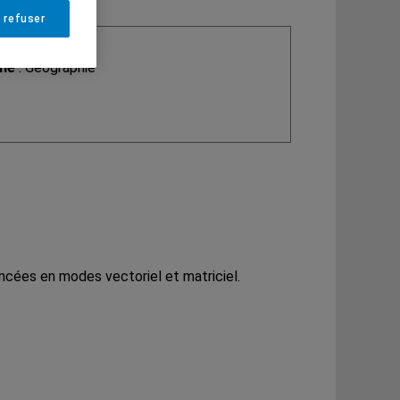
 refuser
ine
: Géographie
ncées en modes vectoriel et matriciel.