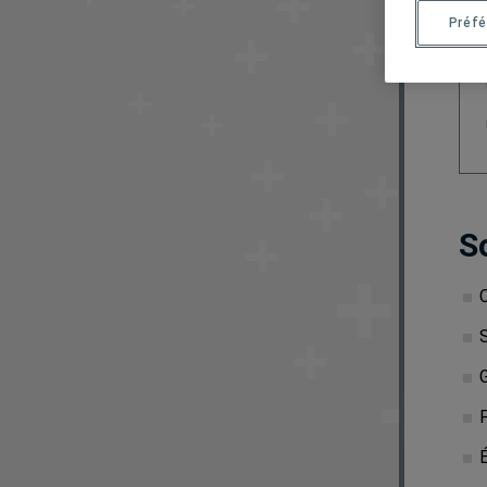
Préfé
S