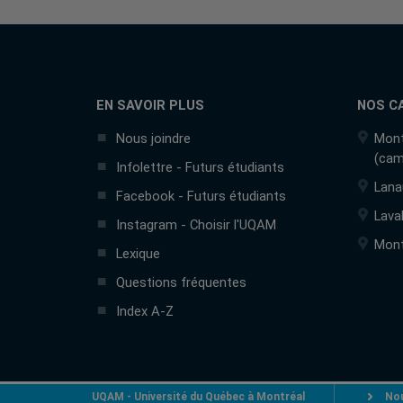
EN SAVOIR PLUS
NOS C
Nous joindre
Mont
(cam
Infolettre - Futurs étudiants
Lana
Facebook - Futurs étudiants
Lava
Instagram - Choisir l'UQAM
Mont
Lexique
Questions fréquentes
Index A-Z
UQAM - Université du Québec à Montréal
Nou