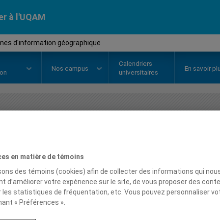
er à l'UQAM
mes d'information géographique
Calendriers
Nos
campus
En savoir pl
ion
universitaires
OURS
//
GEO7511
-
Systèmes d'i
géographique
ces en matière de témoins
isons des témoins (cookies) afin de collecter des informations qui nou
t d’améliorer votre expérience sur le site, de vous proposer des cont
Description
Horaire - Été 2026
Horaire
r les statistiques de fréquentation, etc. Vous pouvez personnaliser vo
nant « Préférences ».