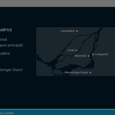
AMPUS
réal
pus principal)
udière
l
érégie-Ouest
s joindre