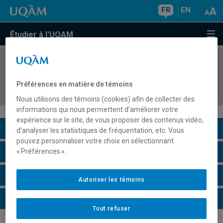
FR
EN
Étudier à l'UQAM
COURS
//
HAR1025
Sources et caractéristiques de l'art moderne et
Préférences en matière de témoins
contemporain: XIXe et XXe siècles
Nous utilisons des témoins (cookies) afin de collecter des
informations qui nous permettent d’améliorer votre
expérience sur le site, de vous proposer des contenus vidéo,
Description du cours
d’analyser les statistiques de fréquentation, etc. Vous
pouvez personnaliser votre choix en sélectionnant
Horaire - Été 2026
« Préférences ».
Horaire - Automne 2026
Autoriser les témoins
Horaire - Hiver 2027
Tout refuser