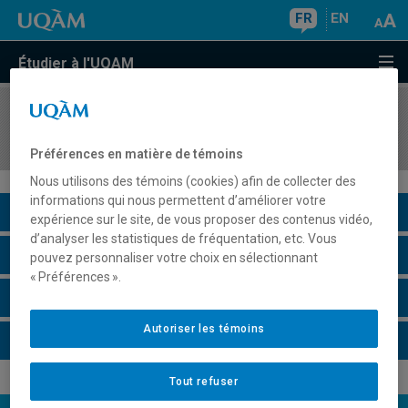
FR
EN
Étudier à l'UQAM
COURS
//
HAR1410
Analyse des oeuvres d'art
Préférences en matière de témoins
Nous utilisons des témoins (cookies) afin de collecter des
informations qui nous permettent d’améliorer votre
Description du cours
expérience sur le site, de vous proposer des contenus vidéo,
d’analyser les statistiques de fréquentation, etc. Vous
Horaire - Été 2026
pouvez personnaliser votre choix en sélectionnant
« Préférences ».
Horaire - Automne 2026
Autoriser les témoins
Horaire - Hiver 2027
Tout refuser