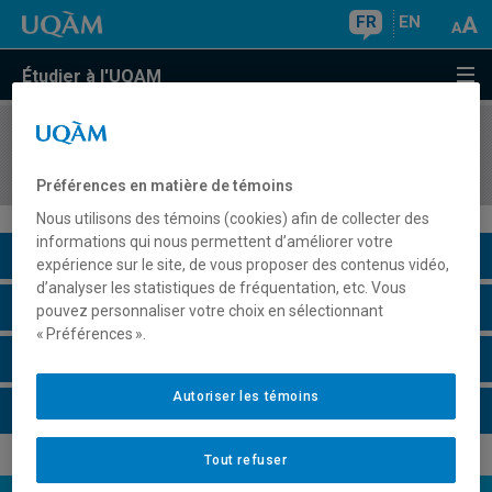
FR
EN
Étudier à l'UQAM
COURS
//
HAR1410
Analyse des oeuvres d'art
Préférences en matière de témoins
Nous utilisons des témoins (cookies) afin de collecter des
informations qui nous permettent d’améliorer votre
Description du cours
expérience sur le site, de vous proposer des contenus vidéo,
d’analyser les statistiques de fréquentation, etc. Vous
Horaire - Été 2026
pouvez personnaliser votre choix en sélectionnant
« Préférences ».
Horaire - Automne 2026
Autoriser les témoins
Horaire - Hiver 2027
Tout refuser