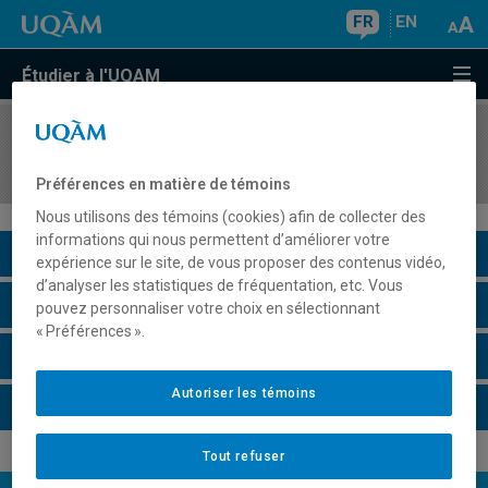
FR
EN
Étudier à l'UQAM
COURS
//
HAR4520
Art actuel
Préférences en matière de témoins
Nous utilisons des témoins (cookies) afin de collecter des
informations qui nous permettent d’améliorer votre
Description du cours
expérience sur le site, de vous proposer des contenus vidéo,
d’analyser les statistiques de fréquentation, etc. Vous
Horaire - Été 2026
pouvez personnaliser votre choix en sélectionnant
« Préférences ».
Horaire - Automne 2026
Autoriser les témoins
Horaire - Hiver 2027
Tout refuser